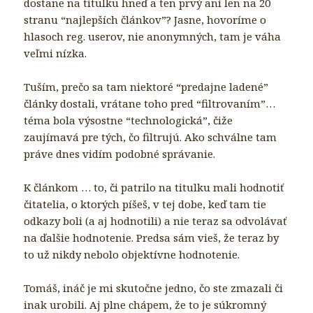
dostane na titulku hneď a ten prvý ani len na 20
stranu “najlepších článkov”? Jasne, hovoríme o
hlasoch reg. userov, nie anonymných, tam je váha
veľmi nízka.
Tuším, prečo sa tam niektoré “predajne ladené”
články dostali, vrátane toho pred “filtrovaním”…
téma bola výsostne “technologická”, čiže
zaujímavá pre tých, čo filtrujú. Ako schválne tam
práve dnes vidím podobné správanie.
K článkom … to, či patrilo na titulku mali hodnotiť
čitatelia, o ktorých píšeš, v tej dobe, keď tam tie
odkazy boli (a aj hodnotili) a nie teraz sa odvolávať
na ďalšie hodnotenie. Predsa sám vieš, že teraz by
to už nikdy nebolo objektívne hodnotenie.
Tomáš, ináč je mi skutočne jedno, čo ste zmazali či
inak urobili. Aj plne chápem, že to je súkromný