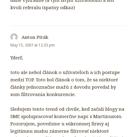
kvoli referalu (spatny odkaz)
Anton Piták
says:
May 15, 2007 at 12:33 pm
Yderf,
toto ale nebol článok o užívateľoch a ich postupe
medzi TOP. Toto bol článok o tom, že sa niektoré
články jednoznačne mažú z dovodu povedal by
som filtrovania konkurencie.
Sledujem tento trend od chvíle, keď začali blogy na
SME spolupracovať komerčne napr. s Martinusom.
Pozorujem, povedzme u súkromnej firmy aj
legitímnu snahu zámerne filtrovať niektoré