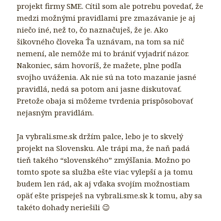
projekt firmy SME. Cítil som ale potrebu povedať, že
medzi možnými pravidlami pre zmazávanie je aj
niečo iné, než to, čo naznačuješ, že je. Ako
šikovného človeka Ťa uznávam, na tom sa nič
nemení, ale nemôže mi to brániť vyjadriť názor.
Nakoniec, sám hovoríš, že mažete, plne podľa
svojho uváženia. Ak nie sú na toto mazanie jasné
pravidlá, nedá sa potom ani jasne diskutovať.
Pretože obaja si môžeme tvrdenia prispôsobovať
nejasným pravidlám.
Ja vybrali.sme.sk držím palce, lebo je to skvelý
projekt na Slovensku. Ale trápi ma, že naň padá
tieň takého “slovenského” zmýšľania. Možno po
tomto spote sa služba ešte viac vylepší a ja tomu
budem len rád, ak aj vďaka svojím možnostiam
opäť ešte prispeješ na vybrali.sme.sk k tomu, aby sa
takéto dohady neriešili 😉