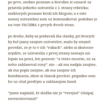
po prve, osobne poznam a dovolim si oznacit za
priatela jedneho uzivatela z 2. strany rebricka;
niektorych poznam kvoli ich blogom; a s este
menej uzivatelmi som uz komunikoval. podobne je
na tom VACSINA z prvych dvoch stran.
po druhe, keby sa pridavali iba clanky, pri ktorych
by bol jasny zaujem uzivatelov, malo by zmysel
povedat, ze je to v ich “rukach”. alebo si skutocne
myslite, ze uzivatelia z prvej strany nemaju nic
lepsie na praci, len pozerat: “a tento mozem, uz za
neho zahlasoval rony”. nie – ak ma nadpis zaujme,
ak ma popis zaujme, ak ma zaujme ich
kombinacia, idem si clanok precitat. pripadne som
ho uz cital predtym a zahlasujem hned.
“jasne napísali, že služba nie je “verejná” (chápaj
necenzúrovaná)”