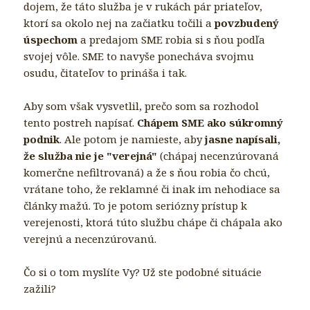
dojem, že táto služba je v rukách pár priateľov,
ktorí sa okolo nej na začiatku točili a
povzbudený
úspechom
a predajom SME robia si s ňou podľa
svojej vôle. SME to navyše ponecháva svojmu
osudu, čitateľov to prináša i tak.
Aby som však vysvetlil, prečo som sa rozhodol
tento postreh napísať.
Chápem SME ako súkromný
podnik
. Ale potom je namieste, aby
jasne napísali,
že služba nie je "verejná"
(chápaj
necenzúrovaná
komerčne nefiltrovaná) a že s ňou robia čo chcú,
vrátane toho, že reklamné či inak im nehodiace sa
články mažú. To je potom seriózny prístup k
verejenosti, ktorá túto službu chápe či chápala ako
verejnú a necenzúrovanú.
Čo si o tom myslíte Vy? Už ste podobné situácie
zažili?