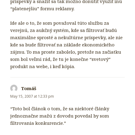
príspevky a snažiť sa tak možno donútiť využiť inú
“platenejšiu” formu reklamy.
Ide ale o to, že som považoval túto službu za
verejnú, za aukčný systém, kde sa filtrovať budú
maximálne sprosté a nekultúrne príspevky, ale nie
kde sa bude filtrovať na základe ekonomického
zájmu. To ma proste zabolelo, pretože na začiatku
som bol veľmi rád, že tu je konečne “svetový”
produkt na webe, i keď kópia.
Tomáš
says:
May 15, 2007 at 12:33 pm
“Toto bol článok o tom, že sa niektoré články
jednoznačne mažú z dovodu povedal by som
filtrovania konkurencie.”