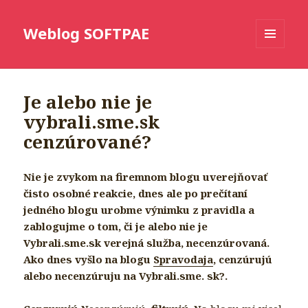
Weblog SOFTPAE
MENU
AND
WIDGETS
Je alebo nie je
vybrali.sme.sk
cenzúrované?
Nie je zvykom na firemnom blogu uverejňovať
čisto osobné reakcie, dnes ale po prečítaní
jedného blogu urobme výnimku z pravidla a
zablogujme o tom, či je alebo nie je
Vybrali.sme.sk verejná služba, necenzúrovaná.
Ako dnes vyšlo na blogu
Spravodaja
, cenzúrujú
alebo necenzúruju na Vybrali.sme. sk?.