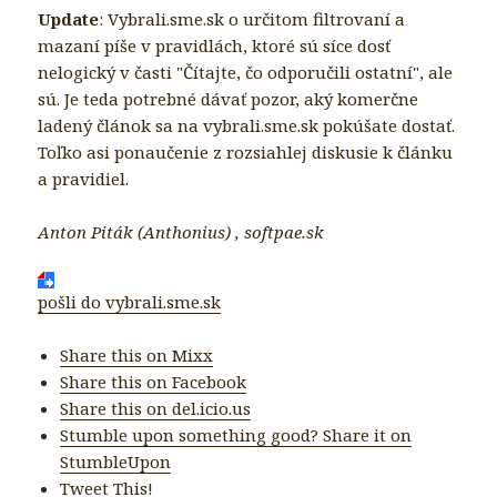
Update
: Vybrali.sme.sk o určitom filtrovaní a
mazaní píše v pravidlách, ktoré sú síce dosť
nelogický v časti "Čítajte, čo odporučili ostatní", ale
sú. Je teda potrebné dávať pozor, aký komerčne
ladený článok sa na vybrali.sme.sk pokúšate dostať.
Toľko asi ponaučenie z rozsiahlej diskusie k článku
a pravidiel.
Anton Piták (Anthonius) , softpae.sk
pošli do vybrali.sme.sk
Share this on Mixx
Share this on Facebook
Share this on del.icio.us
Stumble upon something good? Share it on
StumbleUpon
Tweet This!