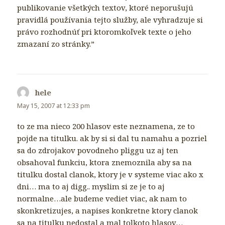
publikovanie všetkých textov, ktoré neporušujú
pravidlá používania tejto služby, ale vyhradzuje si
právo rozhodnúť pri ktoromkoľvek texte o jeho
zmazaní zo stránky.”
hele
says:
May 15, 2007 at 12:33 pm
to ze ma nieco 200 hlasov este neznamena, ze to
pojde na titulku. ak by si si dal tu namahu a pozriel
sa do zdrojakov povodneho pliggu uz aj ten
obsahoval funkciu, ktora znemoznila aby sa na
titulku dostal clanok, ktory je v systeme viac ako x
dni… ma to aj digg.. myslim si ze je to aj
normalne…ale budeme vediet viac, ak nam to
skonkretizujes, a napises konkretne ktory clanok
sa na titulku nedostal a mal tolkoto hlasov…