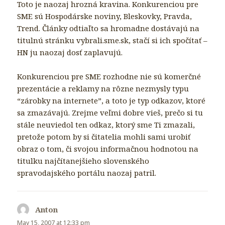
Toto je naozaj hrozná kravina. Konkurenciou pre
SME sú Hospodárske noviny, Bleskovky, Pravda,
Trend. Články odtiaľto sa hromadne dostávajú na
titulnú stránku vybrali.sme.sk, stačí si ich spočítať –
HN ju naozaj dosť zaplavujú.
Konkurenciou pre SME rozhodne nie sú komerčné
prezentácie a reklamy na rôzne nezmysly typu
“zárobky na internete”, a toto je typ odkazov, ktoré
sa zmazávajú. Zrejme veľmi dobre vieš, prečo si tu
stále neuviedol ten odkaz, ktorý sme Ti zmazali,
pretože potom by si čitatelia mohli sami urobiť
obraz o tom, či svojou informačnou hodnotou na
titulku najčítanejšieho slovenského
spravodajského portálu naozaj patril.
Anton
says:
May 15, 2007 at 12:33 pm