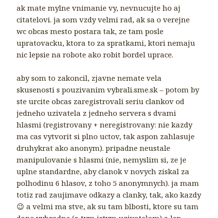
ak mate mylne vnimanie vy, nevnucujte ho aj
citatelovi. ja som vzdy velmi rad, ak sa o verejne
wc obcas mesto postara tak, ze tam posle
upratovacku, ktora to za spratkami, ktori nemaju
nic lepsie na robote ako robit bordel uprace.
aby som to zakoncil, zjavne nemate vela
skusenosti s pouzivanim vybrali.sme.sk – potom by
ste urcite obcas zaregistrovali seriu clankov od
jedneho uzivatela z jedneho servera s dvami
hlasmi (registrovany + neregistrovany: nie kazdy
ma cas vytvorit si plno uctov, tak aspon zahlasuje
druhykrat ako anonym). pripadne neustale
manipulovanie s hlasmi (nie, nemyslim si, ze je
uplne standardne, aby clanok v novych ziskal za
polhodinu 6 hlasov, z toho 5 anonymnych). ja mam
totiz rad zaujimave odkazy a clanky, tak, ako kazdy
😉 a velmi ma stve, ak su tam blbosti, ktore su tam
dane vyhradne (a tym istym uzivatelom) a len