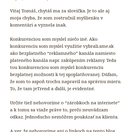
Vitaj Tomáš, chytáš ma za slovíčka. Je to ale aj
moja chyba, že som zostručnil myšlienku v
komentári a vyznela inak.
Konkurenciou som myslel niečo iné. Ako
konkurenciu som myslel využitie vybrali.sme.sk
ako bezplatného “reklamného” kanála namiesto
plateného kanála napr. zakúpením reklamy. Teda
tou konkurenciou som myslel konkurenciu
bezplatnej možnosti k tej spoplatňovanej. Dúfam,
že som to aspoň trochu napravil na správnu mieru.
To, že tam jeTrend a ďalší, je evidentné.
Určite tiež nehovoríme o “zárobkoch na internete”
a k tomu sa viaže práve to, prečo neuvádzam
odkaz. Jednoducho nemôžem poukázať na klienta.
A ver, že nehovoríme ani o linkoch na tento blog,