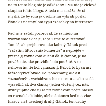
na to tento blog nie je odkázany, SME nie je cieľová
skupina tohto blogu. A teda ma zaráža, že si
myslíš, že by som ja osobne na vybrali poslal
článok s nezmyslom typu “zárobky na internete”.
Keď sme začali pozorovať, že sa niečo na
vybrali.sme.sk deje, začali sme to aj testovať.
Tomáš, ak prejde rovnako ladený článok pred
“začatím filtrovania komercie” a neprejde v
presne(!) rovnakom duchu ďalší článok, je na
pováženie, aké pravidlo bolo použité. A to
nehovorím, že bol vymazaný. Nebol, to by sa asi
ťažko vysvetľovalo. Bol ponechaný, ale asi
“označený” .. vychádzam čiste z testu … ako sa dá
vysvetliť, ak dva články (jeden vložený cez nás,
druhý úplne cudzí) sa pri rovnakom počte hlasov
za rovnaké obdobie, alebo dokonca keď má viac
hlasov, než uvedený druhý článok, ten druhý