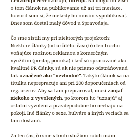
Cenzurujú
Necenzúrujú,
filtrujú
. Na blogu mi visel
o tom článok na publikovanie už asi tri mesiace,
hovoril som si, že niekedy ho musím vypublikovať.
Dnes som dostal malý dôvod u Spravodaja.
Čo sme zistili my pri niektorých projektoch:
Niektoré články (od určitého času)
čo len trochu
voňajúce možnou reklamou
s komerčným
využítím (predaj, ponuka) i keď sú spracované ako
kvalitné PR články, sú ak nie priamo odstráňované,
tak
označené ako "nevhodné"
. Takýto článok sa na
titulku neprepracuje ani pri 200 doporučeniach od
reg. userov. Aby sa tam prepracoval, musí
zaujať
niekoho z vyvolených
, po ktorom ho "uznajú" aj
ostatní vyvolení a pravdepodobne ho nechajú na
pokoji. Iné články o sexe, bulváre a iných veciach sa
tam dostanú.
Za ten čas, čo sme s touto službou robili mám