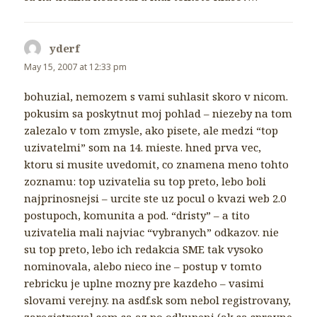
yderf
says:
May 15, 2007 at 12:33 pm
bohuzial, nemozem s vami suhlasit skoro v nicom.
pokusim sa poskytnut moj pohlad – niezeby na tom
zalezalo v tom zmysle, ako pisete, ale medzi “top
uzivatelmi” som na 14. mieste. hned prva vec,
ktoru si musite uvedomit, co znamena meno tohto
zoznamu: top uzivatelia su top preto, lebo boli
najprinosnejsi – urcite ste uz pocul o kvazi web 2.0
postupoch, komunita a pod. “dristy” – a tito
uzivatelia mali najviac “vybranych” odkazov. nie
su top preto, lebo ich redakcia SME tak vysoko
nominovala, alebo nieco ine – postup v tomto
rebricku je uplne mozny pre kazdeho – vasimi
slovami verejny. na asdf.sk som nebol registrovany,
zaregistroval som sa az po odkupeni (ak sa spravne