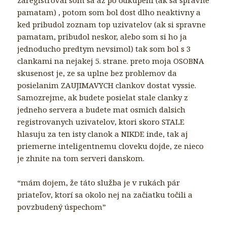
pamatam) , potom som bol dost dlho neaktivny a
ked pribudol zoznam top uzivatelov (ak si spravne
pamatam, pribudol neskor, alebo som si ho ja
jednoducho predtym nevsimol) tak som bol s 3
clankami na nejakej 5. strane. preto moja OSOBNA
skusenost je, ze sa uplne bez problemov da
posielanim ZAUJIMAVYCH clankov dostat vyssie.
Samozrejme, ak budete posielat stale clanky z
jedneho servera a budete mat osmich dalsich
registrovanych uzivatelov, ktori skoro STALE
hlasuju za ten isty clanok a NIKDE inde, tak aj
priemerne inteligentnemu cloveku dojde, ze nieco
je zhnite na tom serveri danskom.
“mám dojem, že táto služba je v rukách pár
priateľov, ktorí sa okolo nej na začiatku točili a
povzbudený úspechom”