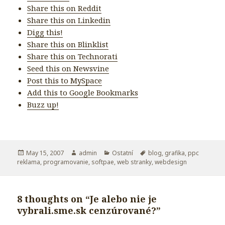
Share this on Reddit
Share this on Linkedin
Digg this!
Share this on Blinklist
Share this on Technorati
Seed this on Newsvine
Post this to MySpace
Add this to Google Bookmarks
Buzz up!
Posted
May 15, 2007
Author
admin
Categories
Ostatní
Tags
blog
,
grafika
,
ppc
reklama
on
,
programovanie
,
softpae
,
web stranky
,
webdesign
8 thoughts on “Je alebo nie je
vybrali.sme.sk cenzúrované?”