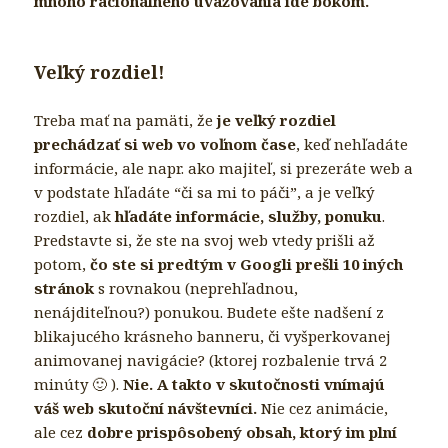
mnoho racionálneho uvažovania ide bokom.
Veľký rozdiel!
Treba mať na pamäti, že
je veľký rozdiel
prechádzať si web vo voľnom čase
, keď nehľadáte
informácie, ale napr. ako majiteľ, si prezeráte web a
v podstate hľadáte “či sa mi to páči”, a je veľký
rozdiel, ak
hľadáte informácie, služby, ponuku
.
Predstavte si, že ste na svoj web vtedy prišli až
potom,
čo ste si predtým v Googli prešli 10 iných
stránok
s rovnakou (neprehľadnou,
nenájditeľnou?) ponukou. Budete ešte nadšení z
blikajucého krásneho banneru, či vyšperkovanej
animovanej navigácie? (ktorej rozbalenie trvá 2
minúty 🙂 ).
Nie. A takto v skutočnosti vnímajú
váš web skutoční návštevníci.
Nie cez animácie,
ale cez
dobre prispôsobený obsah, ktorý im plní