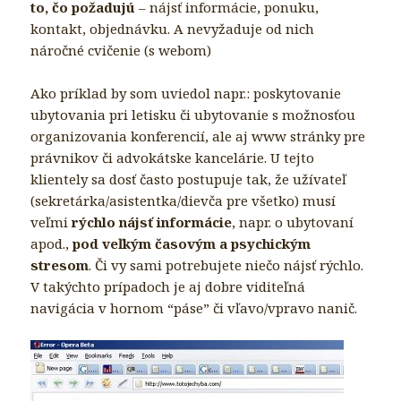
to, čo požadujú
– nájsť informácie, ponuku,
kontakt, objednávku. A nevyžaduje od nich
náročné cvičenie (s webom)
Ako príklad by som uviedol napr.: poskytovanie
ubytovania pri letisku či ubytovanie s možnosťou
organizovania konferencií, ale aj www stránky pre
právnikov či advokátske kancelárie. U tejto
klientely sa dosť často postupuje tak, že užívateľ
(sekretárka/asistentka/dievča pre všetko) musí
veľmi
rýchlo nájsť informácie
, napr. o ubytovaní
apod.,
pod veľkým časovým a psychickým
stresom
. Či vy sami potrebujete niečo nájsť rýchlo.
V takýchto prípadoch je aj dobre viditeľná
navigácia v hornom “páse” či vľavo/vpravo nanič.