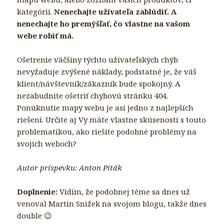
kategórií.
Nenechajte užívateľa zablúdiť. A
nenechajte ho premýšľať, čo vlastne na vašom
webe robiť má.
Ošetrenie väčšiny týchto užívateľských chýb
nevyžaduje zvýšené náklady, podstatné je, že váš
klient/návštevník/zákazník bude spokojný. A
nezabudnite ošetriť chybovú stránku 404.
Ponúknutie mapy webu je asi jedno z najlepších
riešení. Určite aj Vy máte vlastne skúsenosti s touto
problematikou, ako riešite podobné problémy na
svojich weboch?
Autor príspevku: Anton Piták
Doplnenie:
Vidím, že podobnej téme sa dnes už
venoval Martin Snižek na svojom blogu, takže dnes
double 😉