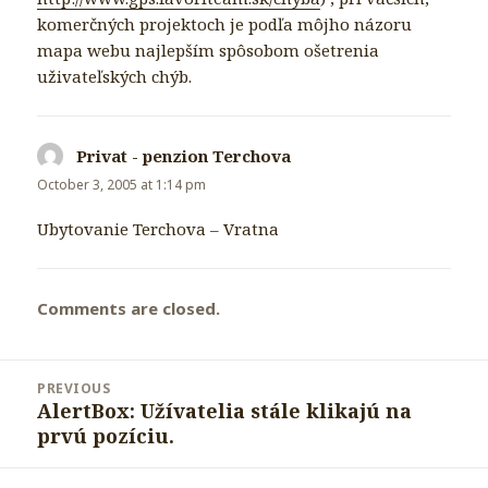
komerčných projektoch je podľa môjho názoru
mapa webu najlepším spôsobom ošetrenia
uživateľských chýb.
Privat - penzion Terchova
says:
October 3, 2005 at 1:14 pm
Ubytovanie Terchova – Vratna
Comments are closed.
Post
PREVIOUS
navigation
AlertBox: Užívatelia stále klikajú na
Previous
prvú pozíciu.
post: