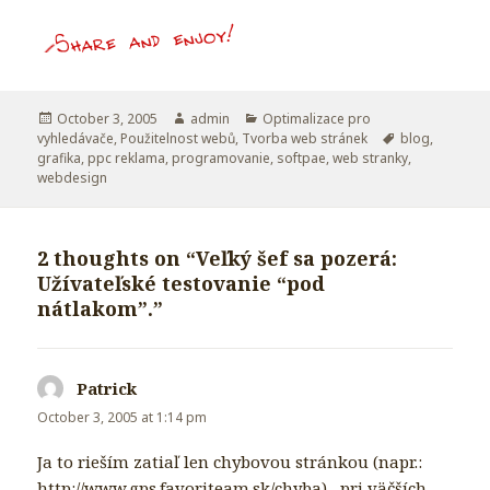
Posted
October 3, 2005
Author
admin
Categories
Optimalizace pro
vyhledávače
on
,
Použitelnost webů
,
Tvorba web stránek
Tags
blog
,
grafika
,
ppc reklama
,
programovanie
,
softpae
,
web stranky
,
webdesign
2 thoughts on “Veľký šef sa pozerá:
Užívateľské testovanie “pod
nátlakom”.”
Patrick
says:
October 3, 2005 at 1:14 pm
Ja to rieším zatiaľ len chybovou stránkou (napr.:
http://www.gps.favoriteam.sk/chyba
) , pri väčších,