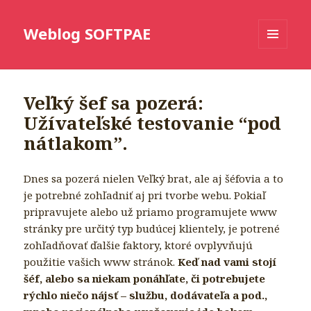
Weblog SOFTPAE
MENU
AND
WIDGETS
Veľký šef sa pozerá:
Užívateľské testovanie “pod
nátlakom”.
Dnes sa pozerá nielen Veľký brat, ale aj šéfovia a to
je potrebné zohľadniť aj pri tvorbe webu. Pokiaľ
pripravujete alebo už priamo programujete www
stránky pre určitý typ budúcej klientely, je potrené
zohľadňovať ďalšie faktory, ktoré ovplyvňujú
použitie vašich www stránok.
Keď nad vami stojí
šéf, alebo sa niekam ponáhľate, či potrebujete
rýchlo niečo nájsť – službu, dodávateľa a pod.,