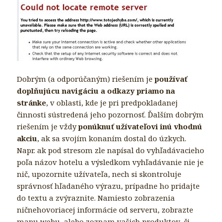
Dobrým (a odporúčaným) riešením je
používať
doplňujúcu navigáciu a odkazy priamo na
stránke
, v oblasti, kde je pri predpokladanej
činnosti sústredená jeho pozornosť. Ďalším dobrým
riešením je vždy
ponúknuť užívateľovi inú vhodnú
akciu
, ak sa svojím konaním dostal do úzkych.
Napr. ak pod stresom zle napísal do vyhľadávacieho
poľa názov hotelu a výsledkom vyhľadávanie nie je
nič, upozornite užívateľa, nech si skontroluje
správnosť hľadaného výrazu, prípadne ho pridajte
do textu a zvýraznite. Namiesto zobrazenia
ničnehovoriacej informácie od serveru, zobrazte
mapu webu, alebo zoznam vašich produktov, či