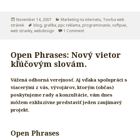
Posted
November 14, 2007
Categories
Marketing na internetu
,
Tvorba web
stránek
on
Tags
blog
,
grafika
,
ppc reklama
,
programovanie
,
softpae
,
web stranky
,
webdesign
1 Comment
on Jak na web část IV. – Seznam
Open Phrases: Nový vietor
kľúčovým slovám.
Vážená odborná verejnosť. Aj vďaka spolupráci s
viacerými z vás, vývojárov, ktorým (občas)
poskytujeme rady a konzultácie, vám dnes
môžem exkluzívne predstaviť jeden zaujímavý
projekt.
Open Phrases