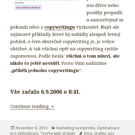
mu dříve nebo
později propadli
a samozřejmě se
pokusili něco z
copywritingu
vyzkoušet. Najít ale
zajímavé příklady, které by nabídly alespoň letmý
pohled, o čem skutečně copywriting je, je velice
obtížné. A tak všichni opět na copywriting rychle
zapomenou. Podle hesla:
všichni o tom mluví, ale
nikdo to ještě neviděl
. Proto Vám nabízíme
„
příběh jednoho copywritingu
“.
Vše začalo 6.9.2006 o 8:41.
Continue reading
Příběh jednoho copywritingu
Posted
November 6, 2010
Categories
Marketing na internetu
,
Optimalizace
pro vyhledávače
on
,
Tvorba web stránek
Tags
blog
,
grafika
,
ppc