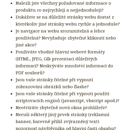
Nalezli jste všechny požadované informace o
produktu co nejrychleji a nejjednodušeji?
Dokážete se na důležité stránky webu dostat z
kterékoliv jiné stránky webu rychle a jednoduše?
Je navigace na webu srozumitelná a lehce
použitelná? Nevyžaduje zbytečné kliknutí nebo
jiné akce?
Používáte vhodné hlavní webové formáty
(HTML, JPEG, GIk prezentaci důležitých
informací? Neskrýváte množství informací do
PDF souborů?
Jsou vaše stránky čitelné při vypnutí
zobrazování obrázků nebo flashe?
Jsou vaše stránky čitelné při vypnutí použití
scriptovacích enginů (javascript, vbscript apod.)?
Neotvíráte zbytečně nová okna prohlížeče?
Neruší některý jiný prvek stránky (reklamní
banner, barevně příliš zvýrazněný text)
pozornost návštěvníka od hlavní časti obsahu?