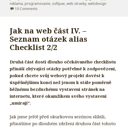
reklama
,
programovanie
,
softpae
,
web stranky
,
webdesign
10 Comments
on Příběh jednoho copywritingu
Jak na web část IV. –
Seznam otázek alias
Checklist 2/2
Druhá část dosti dlouho očekávaného checklistu
přináší zbývající otázky potřebné k zodpovězení,
pokud chcete svůj webový projekt dovést k
úspěšnějšímu konci než jenom k stále poměrně
běžnému bezduchému vystavení stránek na
internetu, které okamžikem svého vystavení
„umírají“.
Jak jsme ještě před okurkovou sezónou slíbili,
přinášíme po dlouhém zdržení druhou část tohoto