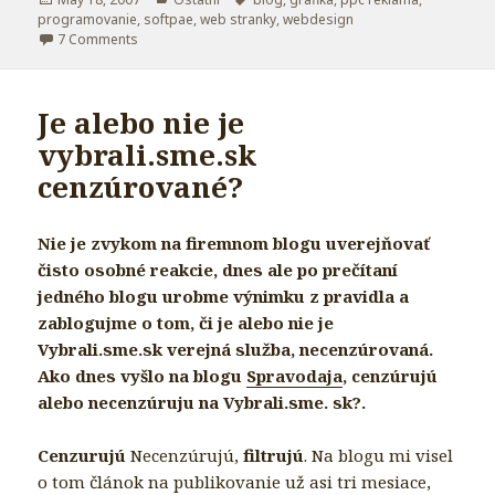
programovanie
on
,
softpae
,
web stranky
,
webdesign
7 Comments
on Nový web, nové možnosti – SOFTPAE.com
Je alebo nie je
vybrali.sme.sk
cenzúrované?
Nie je zvykom na firemnom blogu uverejňovať
čisto osobné reakcie, dnes ale po prečítaní
jedného blogu urobme výnimku z pravidla a
zablogujme o tom, či je alebo nie je
Vybrali.sme.sk verejná služba, necenzúrovaná.
Ako dnes vyšlo na blogu
Spravodaja
, cenzúrujú
alebo necenzúruju na Vybrali.sme. sk?.
Cenzurujú
Necenzúrujú,
filtrujú
. Na blogu mi visel
o tom článok na publikovanie už asi tri mesiace,