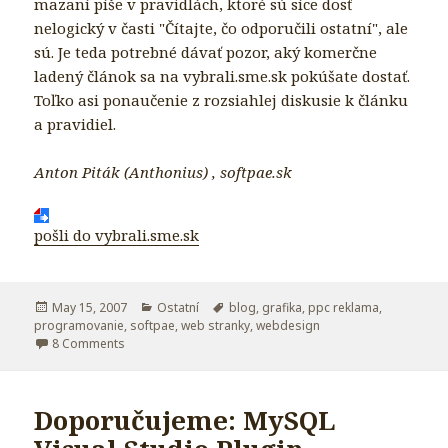
mazaní píše v pravidlách, ktoré sú síce dosť
nelogický v časti "Čítajte, čo odporučili ostatní", ale
sú. Je teda potrebné dávať pozor, aký komerčne
ladený článok sa na vybrali.sme.sk pokúšate dostať.
Toľko asi ponaučenie z rozsiahlej diskusie k článku
a pravidiel.
Anton Piták (Anthonius) , softpae.sk
pošli do vybrali.sme.sk
Posted
May 15, 2007
Categories
Ostatní
Tags
blog
,
grafika
,
ppc reklama
,
programovanie
on
,
softpae
,
web stranky
,
webdesign
8 Comments
on Je alebo nie je vybrali.sme.sk cenzúrované?
Doporučujeme: MySQL