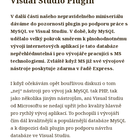
Visual Studio Plugin
V další části našeho nepravidelného miniseriálu
dáváme do pozornosti plugin po podporu práce s
MySQL ve Visual Studiu. V době, kdy MySQL
udělalo velký pokrok směrem k plnohodnotnému
vývoji internetových aplikací je tato databáze
nepřehlédnutelná i pro vývojáře pracujíci s MS
technologiemi. Zvláště když MS již své vývojové
nástroje poskytuje zdarma v řadě Express.
I když očekávám opět bouřlivou diskuzi o tom
„nej“ nástroji pro vývoj jak MySQL tak PHP, tak
jako několika jiným nástrojům, ani Visual Studiu
od Microsoftu se nedají upřít jeho kvality hlavně
pro rychlý vývoj aplikací. To pochopili i vývojáři
čím dál kvalitnější a populárnější databáze MySQL
a k dispozici dali plugin pro podporu návrhu
databáze ve Visual Studiu.