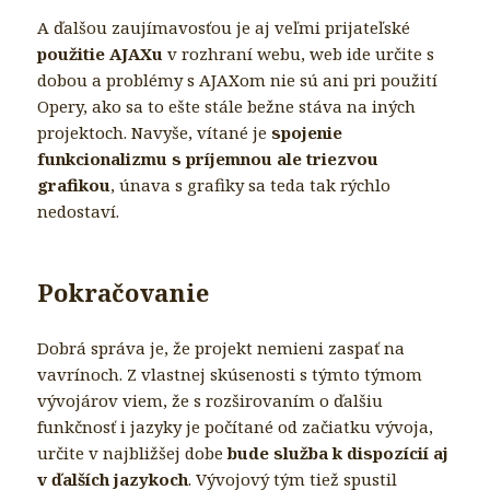
A ďalšou zaujímavosťou je aj veľmi prijateľské
použitie AJAXu
v rozhraní webu, web ide určite s
dobou a problémy s AJAXom nie sú ani pri použití
Opery, ako sa to ešte stále bežne stáva na iných
projektoch. Navyše, vítané je
spojenie
funkcionalizmu s príjemnou ale triezvou
grafikou
, únava s grafiky sa teda tak rýchlo
nedostaví.
Pokračovanie
Dobrá správa je, že projekt nemieni zaspať na
vavrínoch. Z vlastnej skúsenosti s týmto týmom
vývojárov viem, že s rozširovaním o ďalšiu
funkčnosť i jazyky je počítané od začiatku vývoja,
určite v najbližšej dobe
bude služba k dispozícií aj
v ďalších jazykoch
. Vývojový tým tiež spustil