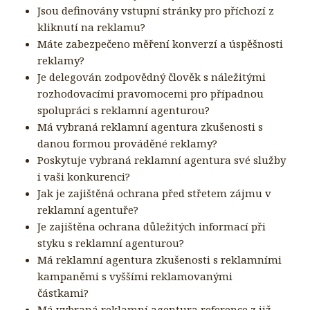
Jsou definovány vstupní stránky pro příchozí z
kliknutí na reklamu?
Máte zabezpečeno měření konverzí a úspěšnosti
reklamy?
Je delegován zodpovědný člověk s náležitými
rozhodovacími pravomocemi pro případnou
spolupráci s reklamní agenturou?
Má vybraná reklamní agentura zkušenosti s
danou formou prováděné reklamy?
Poskytuje vybraná reklamní agentura své služby
i vaši konkurenci?
Jak je zajištěná ochrana před střetem zájmu v
reklamní agentuře?
Je zajištěna ochrana důležitých informací při
styku s reklamní agenturou?
Má reklamní agentura zkušenosti s reklamními
kampaněmi s vyššími reklamovanými
částkami?
Má vybraná reklamní agentura reference z již