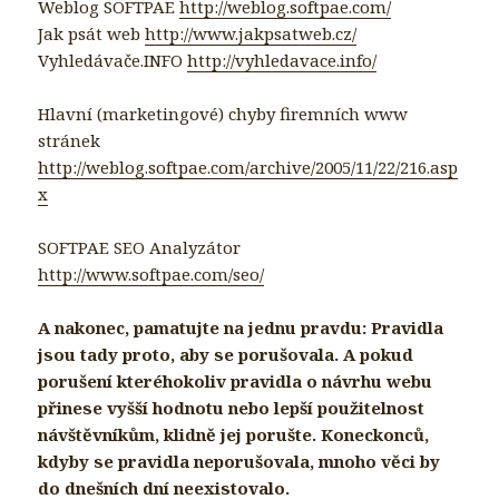
Weblog SOFTPAE
http://weblog.softpae.com/
Jak psát web
http://www.jakpsatweb.cz/
Vyhledávače.INFO
http://vyhledavace.info/
Hlavní (marketingové) chyby firemních www
stránek
http://weblog.softpae.com/archive/2005/11/22/216.asp
x
SOFTPAE SEO Analyzátor
http://www.softpae.com/seo/
A nakonec, pamatujte na jednu pravdu: Pravidla
jsou tady proto, aby se porušovala. A pokud
porušení kteréhokoliv pravidla o návrhu webu
přinese vyšší hodnotu nebo lepší použitelnost
návštěvníkům, klidně jej porušte. Koneckonců,
kdyby se pravidla neporušovala, mnoho věci by
do dnešních dní neexistovalo.