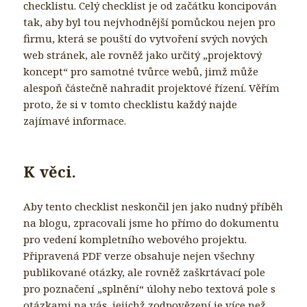
checklistu. Celý checklist je od začátku koncipován
tak, aby byl tou nejvhodnější pomůckou nejen pro
firmu, která se pouští do vytvoření svých nových
web stránek, ale rovněž jako určitý „projektový
koncept“ pro samotné tvůrce webů, jimž může
alespoň částečně nahradit projektové řízení. Věřím
proto, že si v tomto checklistu každý najde
zajímavé informace.
K věci.
Aby tento checklist neskončil jen jako nudný příběh
na blogu, zpracovali jsme ho přímo do dokumentu
pro vedení kompletního webového projektu.
Připravená PDF verze obsahuje nejen všechny
publikované otázky, ale rovněž zaškrtávací pole
pro poznačení „splnění“ úlohy nebo textová pole s
otázkami na vás, jejichž zodpovězení je více než