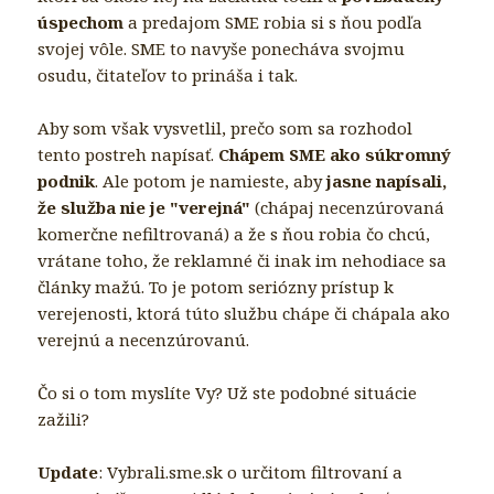
úspechom
a predajom SME robia si s ňou podľa
svojej vôle. SME to navyše ponecháva svojmu
osudu, čitateľov to prináša i tak.
Aby som však vysvetlil, prečo som sa rozhodol
tento postreh napísať.
Chápem SME ako súkromný
podnik
. Ale potom je namieste, aby
jasne napísali,
že služba nie je "verejná"
(chápaj
necenzúrovaná
komerčne nefiltrovaná) a že s ňou robia čo chcú,
vrátane toho, že reklamné či inak im nehodiace sa
články mažú. To je potom seriózny prístup k
verejenosti, ktorá túto službu chápe či chápala ako
verejnú a necenzúrovanú.
Čo si o tom myslíte Vy? Už ste podobné situácie
zažili?
Update
: Vybrali.sme.sk o určitom filtrovaní a