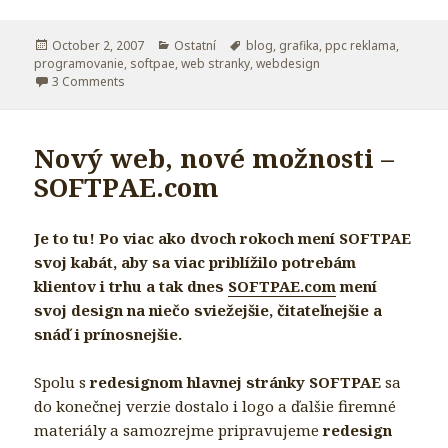
Posted
October 2, 2007
Categories
Ostatní
Tags
blog
,
grafika
,
ppc reklama
,
programovanie
on
,
softpae
,
web stranky
,
webdesign
3 Comments
on Open Phrases: Nový vietor kľúčovým slovám.
Nový web, nové možnosti –
SOFTPAE.com
Je to tu! Po viac ako dvoch rokoch mení SOFTPAE
svoj kabát, aby sa viac priblížilo potrebám
klientov i trhu a tak dnes
SOFTPAE.com
mení
svoj design na niečo sviežejšie, čitateľnejšie a
snáď i prínosnejšie.
Spolu s
redesignom hlavnej stránky SOFTPAE
sa
do konečnej verzie dostalo i logo a ďalšie firemné
materiály a samozrejme pripravujeme
redesign