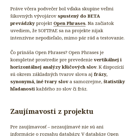
Práve včera podvečer bol vďaka skupine veľmi
šikovných vývojárov
spustený do BETA
prevádzky
projekt
Open Phrases
. Na začiatok
uvediem, že SOFTPAE sa na projekte nijak
intenzívne nepodieľalo, mimo pár rád a testovanie.
Čo prináša Open Phrases? Open Phrases je
kompletné prostredie pre prevedenie
vertikálnej i
horizontálnej analýzy kľúčových slov
. K dispozícií
sú okrem základných tvarov slova aj
frázy,
synonymá, iné tvary slov
a samozrejme,
štatistiky
hľadanosti
každého zo slov či fráz.
Zaujímavosti z projektu
Pre zaujímavosť – nezaujímavé nie sú ani
informácie o rozsahu databázy. V databáze Open