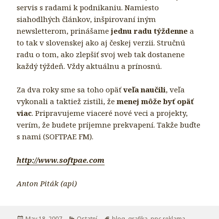
servis s radami k podnikaniu. Namiesto
siahodlhých článkov, inšpirovaní iným
newsletterom, prinášame
jednu radu týždenne
a
to tak v slovenskej ako aj českej verzii. Stručnú
radu o tom, ako zlepšiť svoj web tak dostanene
každý týždeň. Vždy aktuálnu a prínosnú.
Za dva roky sme sa toho opäť
veľa naučili
, veľa
vykonali a taktiež zistili, že
menej môže byť opäť
viac
. Pripravujeme viaceré nové veci a projekty,
verím, že budete príjemne prekvapení. Takže buďte
s nami (SOFTPAE FM).
http://www.softpae.com
Anton Piták (api)
Posted
May 18, 2007
Categories
Ostatní
Tags
blog
,
grafika
,
ppc reklama
,