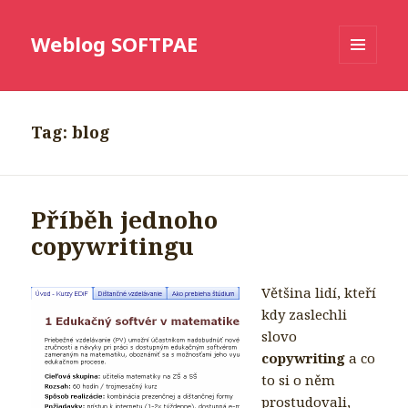
Weblog SOFTPAE
MENU
AND
WIDGETS
Tag: blog
Příběh jednoho
copywritingu
Většina lidí, kteří
kdy zaslechli
slovo
copywriting
a co
to si o něm
prostudovali,