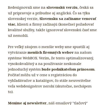
Redesignovali sme na
slovenskú verziu
, česká sa
už pripravuje a pribudne aj anglická. Čo sa týka
slovenskej verzie,
Slovensku sa začíname venovať
viac
, klienti a firmy začínajú (konečne) požadovať
kvalitné služby, takže ignorovať slovenskú časť sme
už nemohli.
Pre veľký záujem o menšie weby sme spustili aj
vytváranie
menších firemných webov
na našom
systéme WebBOX. Verím, že tento optimalizovaný,
vysokokvalitný a na používanie neskonale
jednoduchý systém
bude podnikateľom prínosom
.
Počítať môžu už v cene s registráciou do
vyhľadávačov a katalógov, čo stále neuveriteľne
veľa webdesignérov nerobí (skutočne, nechápem
to).
Meníme aj newsletter
, náš emailový "tlačový"