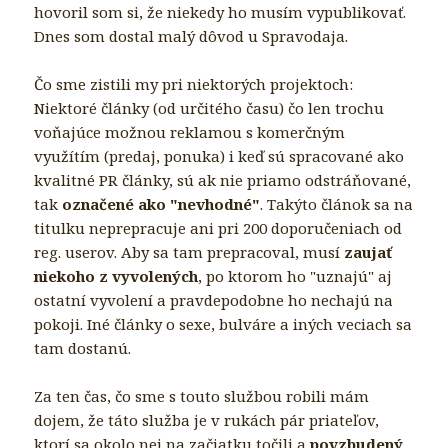
hovoril som si, že niekedy ho musím vypublikovať.
Dnes som dostal malý dôvod u Spravodaja.
Čo sme zistili my pri niektorých projektoch:
Niektoré články (od určitého času)
čo len trochu
voňajúce možnou reklamou
s komerčným
využítím (predaj, ponuka) i keď sú spracované ako
kvalitné PR články, sú ak nie priamo odstráňované,
tak
označené ako "nevhodné"
. Takýto článok sa na
titulku neprepracuje ani pri 200 doporučeniach od
reg. userov. Aby sa tam prepracoval, musí
zaujať
niekoho z vyvolených
, po ktorom ho "uznajú" aj
ostatní vyvolení a pravdepodobne ho nechajú na
pokoji. Iné články o sexe, bulváre a iných veciach sa
tam dostanú.
Za ten čas, čo sme s touto službou robili mám
dojem, že táto služba je v rukách pár priateľov,
ktorí sa okolo nej na začiatku točili a
povzbudený