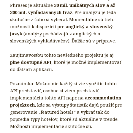
Phrases je aktuálne
30 mil. unikátnych slov a až
300 mil. vyhľadávaných fráz
. Pre analýzu je teda
skutočne z čoho si vyberať. Momentálne sú tieto
možnosti k dispozícií pre
anglický a slovenský
jazyk
(analýzy pochádzajú z anglických a
slovenských vyhľadávačov). Ďalšie sú v príprave.
Zaujímavosťou tohto nevšedného projektu je aj
plne dostupné API
, ktoré je možné implementovať
do ďalších aplikácií.
Poznámka: Možno nie každý si vie využitie tohto
API predstaviť, osobne si viem predstaviť
implementáciu tohto API napr. na
accommodation
projektoch
, kde sa výstupy štatistík dajú použiť pre
generovanie „featured hotels“ a vybrať tak do
popredia typy hotelov, ktoré sú aktuálne v trende.
Možnosti implementácie skutočne sú.