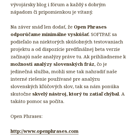
vývojársky blog i fórum a každý s dobrým
nápadom či pripomienkou je vítaný.
Na záver snáď len dodať, že
Open Phrases
odporúčame minimálne vyskúšať
. SOFTPAE sa
podieľalo na niektorých skúšobných testovaniach
projektu a od dispozície predfinálnej beta verzie
začínajú naše analýzy práve tu. Ak prihliadneme k
možnosti analýzy slovenských fráz
, čo je
jedinečná služba, mohli sme tak nahradiť naše
interné riešenie používané pre analýzu
slovenských kľúčových slov, tak sa nám ponúka
skutočne
skvelý nástroj, ktorý tu zatiaľ chýbal
. A
takáto pomoc sa počíta.
Open Phrases:
http://www.openphrases.com